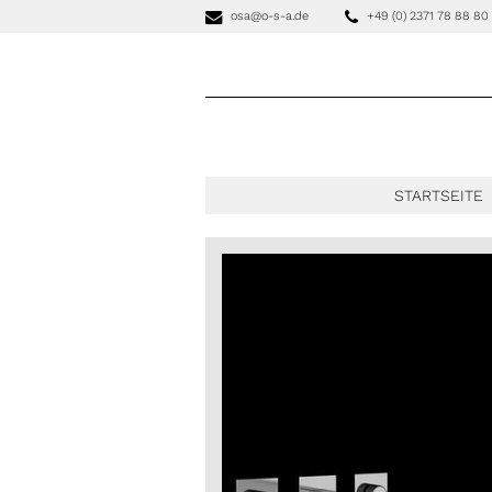
osa
@o-s-a.de
+49 (0) 2371 78 88 80
STARTSEITE